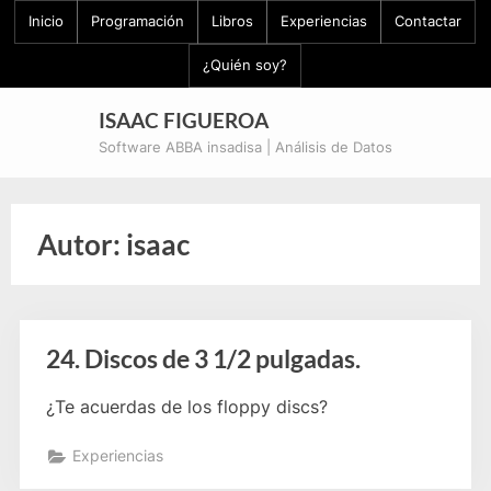
Skip
Inicio
Programación
Libros
Experiencias
Contactar
to
¿Quién soy?
content
ISAAC FIGUEROA
Software ABBA insadisa | Análisis de Datos
Autor:
isaac
24. Discos de 3 1/2 pulgadas.
¿Te acuerdas de los floppy discs?
Experiencias