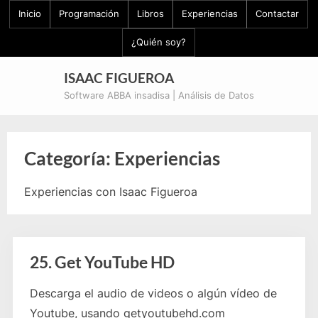
Skip
Inicio
Programación
Libros
Experiencias
Contactar
to
¿Quién soy?
content
ISAAC FIGUEROA
Software ABBA insadisa | Análisis de Datos
Categoría:
Experiencias
Experiencias con Isaac Figueroa
25. Get YouTube HD
Descarga el audio de videos o algún vídeo de
Youtube, usando getyoutubehd.com